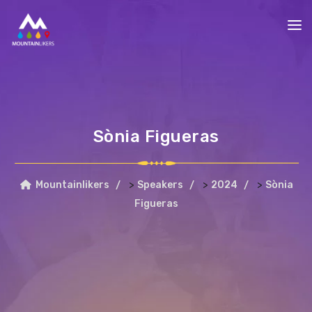
Sònia Figueras
>
>
>
Mountainlikers
Speakers
2024
Sònia
Figueras