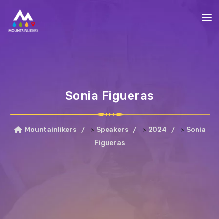
Sonia Figueras
>
>
>
Mountainlikers
Speakers
2024
Sonia
Figueras