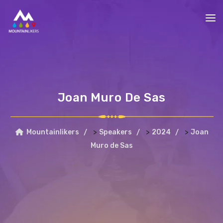
Joan Muro De Sas
>
>
>
Mountainlikers
Speakers
2024
Joan
Muro de Sas