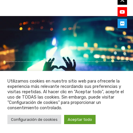
Utilizamos cookies en nuestro sitio web para ofrecerle la
experiencia más relevante recordando sus preferencias y
visitas repetidas. Al hacer clic en "Aceptar todo", acepte el
POLÍTICA DE PRIVACIDAD
uso de TODAS las cookies. Sin embargo, puede visitar
"Configuración de cookies" para proporcionar un
POLÍTICA DE COOKIES (GALETAS)
AVISO LEGAL
consentimiento controlado.
© 2026 Mountainlikers. All Rights Reserved
Configuración de cookies
Aceptar todo